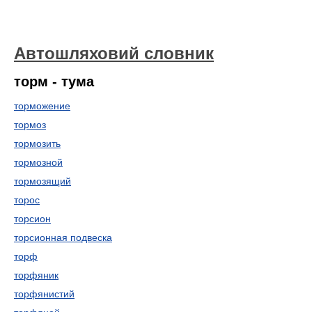
Автошляховий словник
торм - тума
торможение
тормоз
тормозить
тормозной
тормозящий
торос
торсион
торсионная подвеска
торф
торфяник
торфянистий