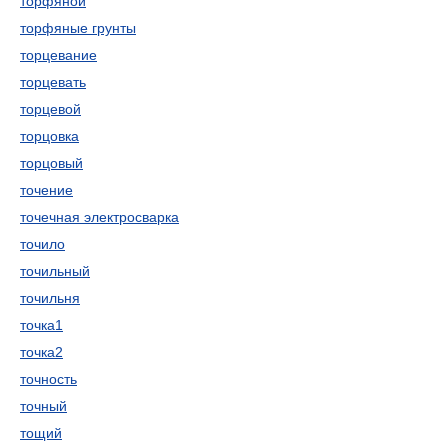
торфяной
торфяные грунты
торцевание
торцевать
торцевой
торцовка
торцовый
точение
точечная электросварка
точило
точильный
точильня
точка1
точка2
точность
точный
тощий