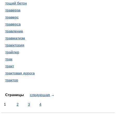
тощий бетон
траверза
траверс
траверса
травление
травматизм
траектория
трайлер
трак
тракт
трактовая дорога
трактор
Страницы
следующая
→
1
2
3
4